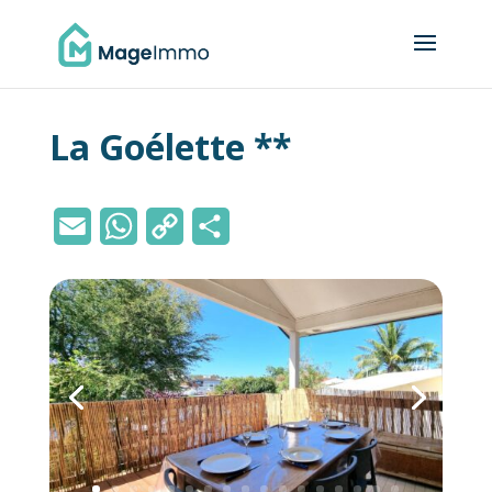
La Goélette **
Email
WhatsApp
Copy
Partager
Link