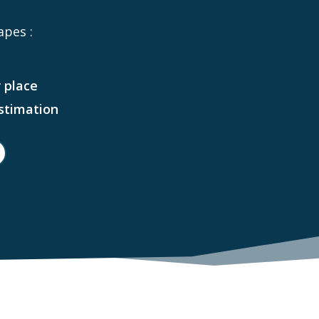
apes :
 place
estimation